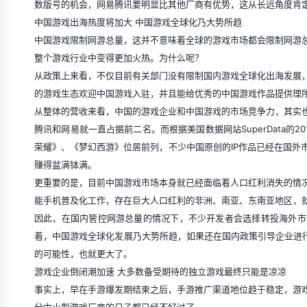
数版号的机会，网易腾讯要明显比其他厂商有优势，这从长远角度肯
中国游戏出海热度将加大 中国游戏全球化乃大势所趋
中国游戏限制网游总量，这并不意味着全球的游戏市场都会限制网游
整个游戏行业中变得更加火热。为什么呢？
从政策上来看，不仅目前有关部门没有限制国内游戏全球化出海发展
的游戏生态欢迎中国游戏入驻，并且能给优秀的中国游戏作品提供理
从整体的营收来看，中国的游戏企业和中国游戏的市场竞争力，其实
腾讯和网易就一直占据前二名。而根据美国数据网站SuperData的2
荣耀》、《梦幻西游》位居前列，不少中国原创的IP作品已经在国外
赚得盆满钵满。
更重要的是，目前中国游戏市场本身就已经面临着人口红利消失的情
能手机普及化工作，存在巨大人口红利的非洲、南亚、东南亚地区，
因此，在国内管控网游总量的情况下，不少开发者会选择转投海外市
着，中国游戏全球化发展乃大势所趋，如果还在国内政策引导企业进行
的可能性，也就更大了。
游戏企业倒闭潮加速 大多数备受期待的独立游戏最终只能是凉凉
事实上，早在手游爆发期结束之后，手游推广渠道地位趋于稳定，游