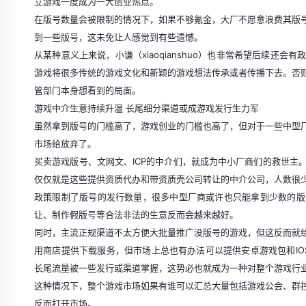
立游戏一度成为一大创业热点。
在版号数量会被限制的情况下，如果不够氪金，大厂不愿意浪费其版
到一些版号，这未免让人感觉到有些遗憾。
从某种意义上来说，小谦（xiaoqianshuo）也非常希望后续还
游戏将很多传统的游戏文化和新颖的游戏想法传承或者传播下去。否
管部门本身想看到的局面。
游戏中介生意持续升温 长尾细分渠道或成游戏发行生力军
虽然拿到版号的门槛高了，游戏创业的门槛也高了，但对于一些中型
市场给放弃了。
买卖游戏版号、文网文、ICP的中介们，就成为中小厂商们的救世主
仅仅就是这些提供资质代办和带资质壳公司转让的中介公司，人数很
政策限制了版号的发行数量，很多中型厂商或许也只能拿到少数的版
让、制作假版号等合法非法的生意反而会越来越好。
同时，主流正规渠道不太方便大批量推广没版号的游戏，但这反而就
用商店提供下载服务，但市场上总也有办法可以提供安卓游戏包和IO
长尾流量被一些发行或渠道掌握，这势必也就成为一种对整个游戏行
这种情况下，整个游戏市场如果有谁可以汇总大量包括游戏公会、群
反而打开市场。