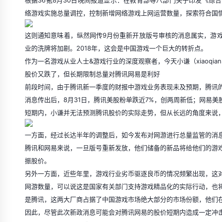
根据36氪8月30日晚间报道显示：在教育部等八部门关于印发《综
络游戏实施总量调控，控制新增网络游戏上网运营数量，探索符合国
这则通知意味着，纵然网传9月份重新开放版号审核的消息属实，游
业的洗牌将加剧。2018年，这会是中国游戏一个巨大的转折点。
作为一名游戏从业人士&游戏行业的深度观察者，今天小谦（xiaoqi
股价又跌了，但长期限制总量对腾讯网易是利好
前段时间，由于腾讯新一季度的财报中游戏业务表现未及预期，腾讯
消息传出后，8月31日，腾讯美股粉单跌近7%，创两周新低；网易美股
短期内，小谦并无法预测腾讯股价的实际走势，但从长远的角度来说
一方面，经过长达半年的调整后，如今发布对网游进行总量监管的消
腾讯和网易来说，一旦版号重新发放，他们储备的新品将给他们的游
振股价。
另外一方面，近些年里，游戏行业劣币驱逐良币的情况频繁出现，这
网游数量，可以说这是国家有关部门支持游戏精品化的实际行动，也
是腾讯，这两大厂商占据了中国游戏市场绝大部分的市场份额，他们
因此，尽管此次新政消息可能会对腾讯网易的股价短期内造成一定冲