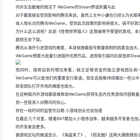
内外生态都难的情况下 WeGame的Steam梦或折翼与此
对于最直接会受到影响的腾讯来说，虽然上文中小谦也已经认为长期
收入增长点的腾讯WeGame，受到此次政策的影响将很大，搞不好其S
为什么这么说呢？此前《怪物世界猎人》这款被寄予厚望的游戏，本身是
题而无奈下架。
腾讯从海外引进游戏的难度，本身就随着版号数量限制的因素会加大
WeGame想要大批量引进国外优质作品，进而吸引国内玩家放弃Ste
而同时，按照目前的情况来看，缺乏足够资金的独立游戏团队和
WeGame可以是他们的重要发行渠道，但生态很难持续爆出一些让中
研发团队打开市场的难度也很大。
在这种国内外游戏都很难帮助WeGame获得生态内优秀游戏内容数量
到一些投资人对腾讯的信心。
存在一段时间的监管空白期 小游戏创业也会加速
在最近几个月里，随着BAT都加入小程序战争，越来越多开发者也加
的开发者会更多。
据游戏论坛的报道显示，《海盗来了》、《损友圈》这两大爆款微信