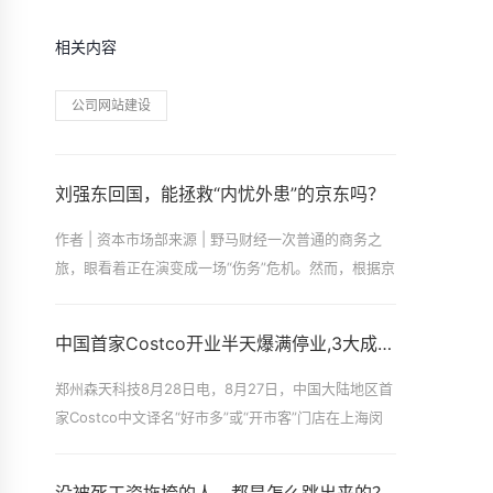
相关内容
公司网站建设
刘强东回国，能拯救“内忧外患”的京东吗？
作者 | 资本市场部来源 | 野马财经一次普通的商务之
旅，眼看着正在演变成一场“伤务”危机。然而，根据京
东的最新回应，刘强东此次在
中国首家Costco开业半天爆满停业,3大成功秘诀值得所有企业家
郑州森天科技8月28日电，8月27日，中国大陆地区首
家Costco中文译名“好市多”或“开市客”门店在上海闵
行开业。让人没想到的是，该门店开业半天便被消费
者“买到停业”。