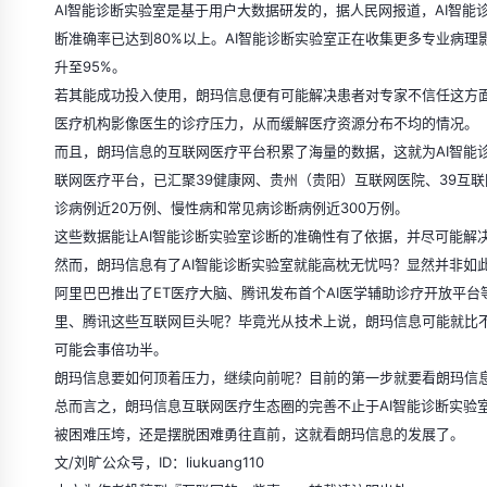
AI智能诊断实验室是基于用户大数据研发的，据人民网报道，AI智
断准确率已达到80%以上。AI智能诊断实验室正在收集更多专业病理
升至95%。
若其能成功投入使用，朗玛信息便有可能解决患者对专家不信任这方
医疗机构影像医生的诊疗压力，从而缓解医疗资源分布不均的情况。
而且，朗玛信息的互联网医疗平台积累了海量的数据，这就为AI智能
联网医疗平台，已汇聚39健康网、贵州（贵阳）互联网医院、39互
诊病例近20万例、慢性病和常见病诊断病例近300万例。
这些数据能让AI智能诊断实验室诊断的准确性有了依据，并尽可能解
然而，朗玛信息有了AI智能诊断实验室就能高枕无忧吗？显然并非如
阿里巴巴推出了ET医疗大脑、腾讯发布首个AI医学辅助诊疗开放平台
里、腾讯这些互联网巨头呢？毕竟光从技术上说，朗玛信息可能就比
可能会事倍功半。
朗玛信息要如何顶着压力，继续向前呢？目前的第一步就要看朗玛信息
总而言之，朗玛信息互联网医疗生态圈的完善不止于AI智能诊断实验
被困难压垮，还是摆脱困难勇往直前，这就看朗玛信息的发展了。
文/刘旷公众号，ID：liukuang110