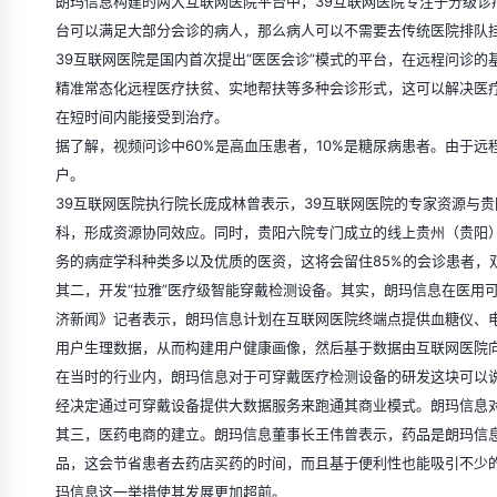
朗玛信息构建的两大互联网医院平台中，39互联网医院专注于分级诊
台可以满足大部分会诊的病人，那么病人可以不需要去传统医院排队
39互联网医院是国内首次提出“医医会诊”模式的平台，在远程问诊
精准常态化远程医疗扶贫、实地帮扶等多种会诊形式，这可以解决医
在短时间内能接受到治疗。
据了解，视频问诊中60%是高血压患者，10%是糖尿病患者。由于远
户。
39互联网医院执行院长庞成林曾表示，39互联网医院的专家资源与
科，形成资源协同效应。同时，贵阳六院专门成立的线上贵州（贵阳
务的病症学科种类多以及优质的医资，这将会留住85%的会诊患者，
其二，开发“拉雅”医疗级智能穿戴检测设备。其实，朗玛信息在医用可
济新闻》记者表示，朗玛信息计划在互联网医院终端点提供血糖仪、
用户生理数据，从而构建用户健康画像，然后基于数据由互联网医院
在当时的行业内，朗玛信息对于可穿戴医疗检测设备的研发这块可以
经决定通过可穿戴设备提供大数据服务来跑通其商业模式。朗玛信息
其三，医药电商的建立。朗玛信息董事长王伟曾表示，药品是朗玛信
品，这会节省患者去药店买药的时间，而且基于便利性也能吸引不少
玛信息这一举措使其发展更加超前。