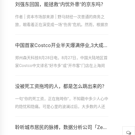
刘强东回国，能拯救“内忧外患”的京东吗？
作者 | 资本市场部来源 | 野马财经一次普通的商务之
旅，眼看着正在演变成一场“伤务”危机。然而，根据京
东的最新回应，刘强东此次在
中国首家Costco开业半天爆满停业,3大成功秘诀值得所有企业家
郑州森天科技8月28日电，8月27日，中国大陆地区首
家Costco中文译名“好市多”或“开市客”门店在上海闵
行开业。让人没想到的是，该门店开业半天便被消费
者“买到停业”。
没被死工资拖垮的人，都是怎么跳出来的？
一句“你的死工资，正在拖垮你”，不知戳中多少人心中
的隐忧和隐痛。可是心里的波澜过后，大多数的人还
是继续原来的生活。难道我们真正需要
聆听城市居民的脉搏，数据分析公司「ZenCity」希望利用AI优