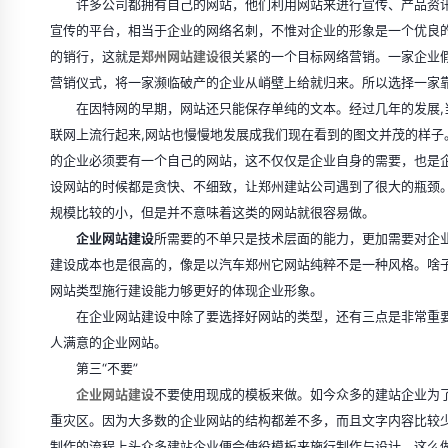
许多公司都拥有自己的网站，他们利用网站来进行宣传、产品资讯
宣传的平台，相当于企业的网络名刺，不惟对企业的形象是一个优良
的销行，这就是
郑州网站建设
很关紧的一个目标网络营销。一家企业
营销仪式，将一家濒临破产的企业从峭壁上给就归来。所以选择一家
在因特网的早期，网站还只能保存单纯的文本。经过几年的发展,当万
联网上流行起来,网站也慢慢地发展成我们现在看到的图文并茂的样子
的企业必须要有一个自己的网站，这不仅仅是企业自身的需要，也是
设网站的时候都是贪快、不细致，让郑州建站公司遇到了很大的瓶颈
规模比较的小，但是并不意味着这类的网站就很容易做。
企业网站建设
所需要的不单只是技术层面的能力，更加需要对企
建设成本也是很高的，像是以汽车郑州它网站纯粹不是一种风格。啥
网站类型施行建设能力够更好的体现企业形象。
在企业网站建设中除了要选择好网站的类型，还有三点是非常重要的
人满意的企业网站。
第三“不要”
企业网站建设
不要使用现成的模板来做。如今众多的建站企业为
重灾区。因为大多数的企业网站的结构都差不多，而且文字内容比较少
制作的流程上头众多建站企业便会使役模板来施行制作与设计，这么