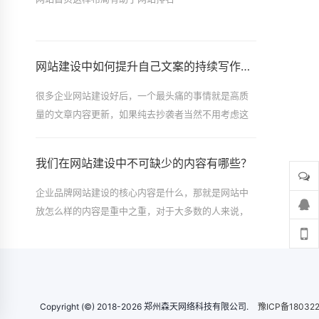
网站建设中如何提升自己文案的持续写作能力
很多企业网站建设好后，一个最头痛的事情就是高质
量的文章内容更新，如果纯去抄袭者当然不用考虑这
个问题，但是为了网站的良性发展，最好还
我们在网站建设中不可缺少的内容有哪些？
企业品牌网站建设的核心内容是什么，那就是网站中
放怎么样的内容是重中之重，对于大多数的人来说，
觉得网站主要是营销推广、流量才是最重要
Copyright (©) 2018-2026 郑州森天网络科技有限公司.
豫ICP备18032